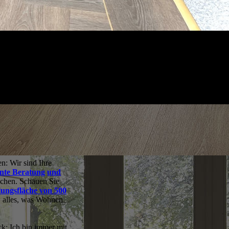
en: Wir sind Ihre
nte Beratung
und
suchen. Schauen Sie
lungsfläche von 500
n, alles, was Wohnen
ck: Ich bin immer mit