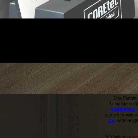
Das Farben-C
Anlaufstelle f
Ausführung
i
gerne in unsere
qm
, verkehrsgü
Wir halten es wi