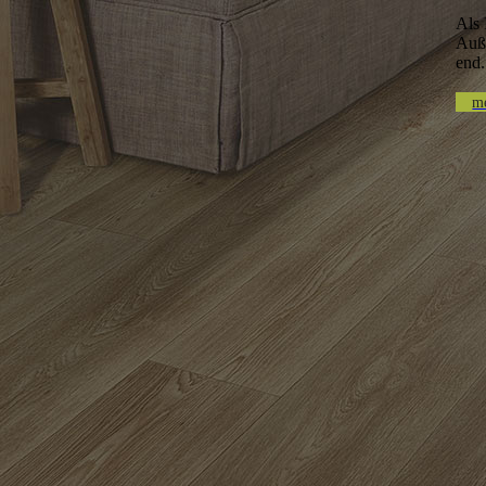
Als 
Auße
end
me