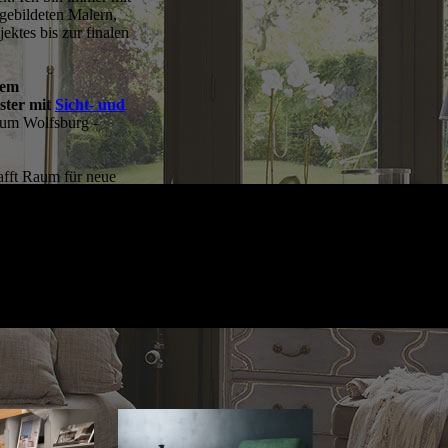
gebildeten Malern,
ektes bis zur finalen
nem
ster mit
Sicht- und
 um Wolfsburg -
afft Raum für neue
zu begrüßen.