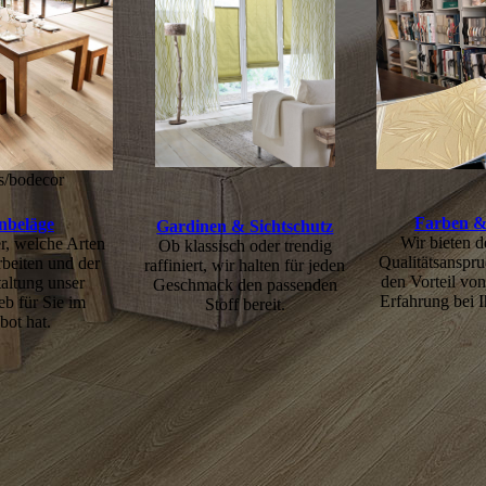
s/bodecor
Farben &
nbeläge
Gardinen & Sichtschutz
Wir bieten 
r, welche Arten
Ob klassisch oder trendig
Qualitäts­anspr
beiten und der
raffiniert, wir halten für jeden
den Vorteil vo
altung unser
Geschmack den passenden
Erfahrung bei 
eb für Sie im
Stoff bereit.
ot hat.