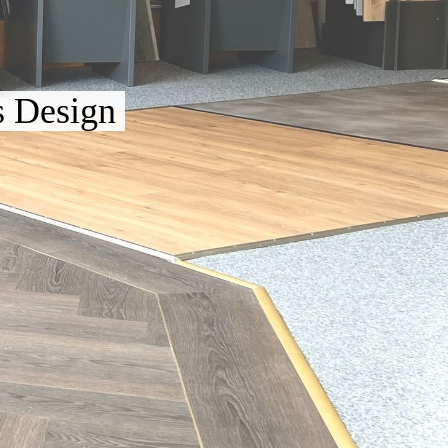
s De
sig
n