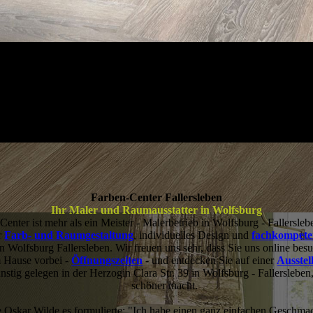
Farben-Center Fallersleben
Ihr Maler und Raumausstatter in Wolfsburg
enter ist mehr als ein Meister - Malerbetrieb in Wolfsburg - Fallersleb
ür
Farb- und Raumgestaltung
, individuelles Design und
fachkompete
n Wolfsburg Fallersleben. Wir freuen uns sehr, dass Sie uns online be
m Hause vorbei -
Öffnungszeiten
- und entdecken Sie auf einer
Ausstel
nstig gelegen in der Herzogin Clara Str. 39 in Wolfsburg - Fallerslebe
schöner macht.
e Oskar Wilde es formulierte: "Ich habe einen ganz einfachen Geschma