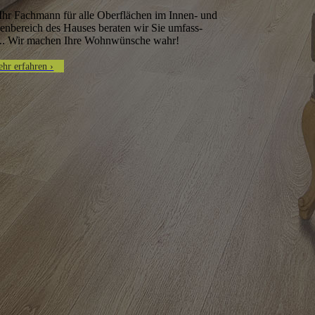
Ihr Fachmann für alle Oberflächen im Innen- und
nbereich des Hauses beraten wir Sie um­fass­
... Wir machen Ihre Wohnwünsche wahr!
hr erfahren ›