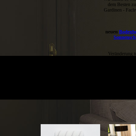
dem Besten zuf
Gardinen - Fachv
neuen
Bodenbe
Sonnensch
Veränderung tu
Ideen in 
Kontakt aufneh