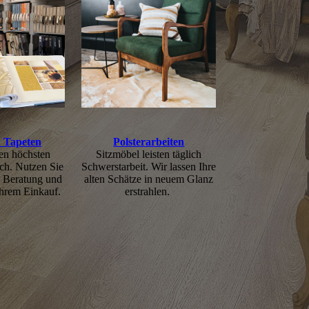
 Tapeten
Polsterarbeiten
den höchsten
Sitzmöbel leisten täglich
uch. Nutzen Sie
Schwerst­arbeit. Wir lassen Ihre
n Beratung und
alten Schätze in neuem Glanz
Ihrem Einkauf.
erstrahlen.