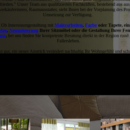
rieden." Unser Team aus qualifizierten Fachkräften, bestehend aus aus
erkäuferinnen, Raumausstatter, steht Ihnen bei der Vorplanung des Proj
Umsetzung zur Verfügung.
Ob Innenraumgestaltung mit
Malerarbeiten
,
Farbe
oder Tapete, ei
lag
,
Neupolsterung
Ihrer Sitzmöbel oder die Gestaltung Ihrer Fen
utz
,
bei uns finden Sie kompetente Beratung direkt in der Region rund
Fallersleben.
t gut, ein neuer Anstrich verändert nachhaltig Ihr Wohngefühl und sch
Ihren vier Wänden.
Wir freuen uns, Sie persönlich in
unserem Haus
men ›