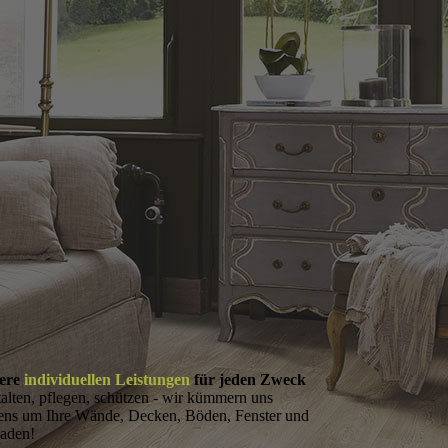
ere
individuellen Leistungen
für jeden Zweck
alten, pflegen, schützen - wir kümmern uns
ens um Ihre Wände, Decken, Böden, Fenster und
saden!