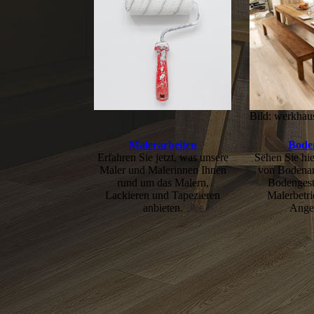
Bild: werkhau
Malerarbeiten
Bode
Erfahren Sie jetzt, was unsere
Sehen Sie hie
Maler und Malerinnen Ihnen
von Boden­ar
rund um das Malern,
Boden­gest
Lackieren und Tapezieren
Malerbetri
anbieten.
Angeb