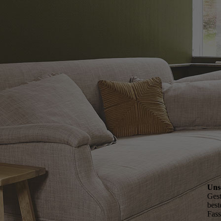
Uns
Gest
best
Fas